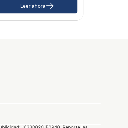
Leer ahora
ublicidad: 163300201B2940. Reporte las