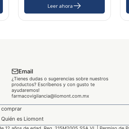
Leer ahora
Email
¿Tienes dudas o sugerencias sobre nuestros
productos? Escríbenos y con gusto te
ayudaremos!
farmacovigilancia@liomont.com.mx
 comprar
Quién es Liomont
de 12 años de edad. Reg. 215M2005 SSA VI. | Permiso de P